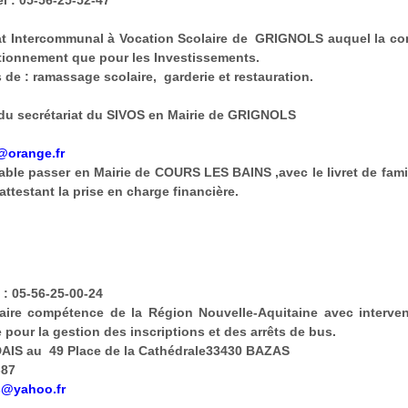
 : 05-56-25-52-47
at Intercommunal à Vocation Scolaire de GRIGNOLS auquel la co
tionnement que pour les Investissements.
 de : ramassage scolaire, garderie et restauration.
 du secrétariat du SIVOS en Mairie de GRIGNOLS
@orange.fr
ble passer en Mairie de COURS LES BAINS ,avec le livret de famil
 attestant la prise en charge financière.
: 05-56-25-00-24
ire compétence de la Région Nouvelle-Aquitaine avec interven
 pour la gestion des inscriptions et des arrêts de bus.
IS au 49 Place de la Cathédrale33430 BAZAS
-87
s@yahoo.fr