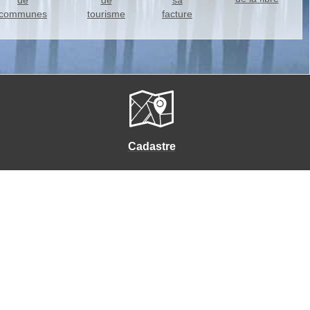
de
de
sa
communes
tourisme
facture
Cadastre