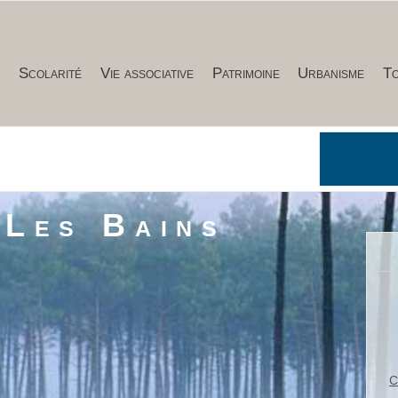
e
Scolarité
Vie associative
Patrimoine
Urbanisme
To
Citoyenne
 Les Bains
Organise
Alertes-
Contacter
C