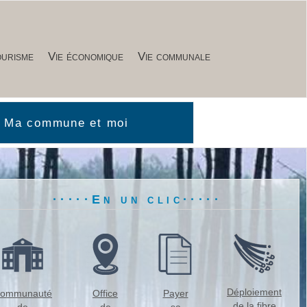
urisme
Vie économique
Vie communale
Ma commune et moi
té participative
r vos évènements
sms
 ma mairie
·····En un clic·····
Déploiement
ommunauté
Office
Payer
de la fibre