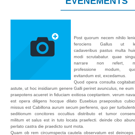
ÉVÈNEMENTS
Post quorum necem nihilo leni
ferociens Gallus ut l
cadaveribus pastus multa hui
modi scrutabatur. quae singu
narrare non refert, 
professione modum, qu
evitandum est, excedamus.
Quod opera consulta cogitabat
astute, ut hoc insidiarum genere Galli periret avunculus, ne eum 
praepotens acueret in fiduciam exitiosa coeptantem. verum nava
est opera diligens hocque dilato Eusebius praepositus cubicu
missus est Cabillona aurum secum perferens, quo per turbulent
seditionum concitores occultius distributo et tumor consenu
militum et salus est in tuto locata praefecti. deinde cibo abun
perlato castra die praedicto sunt mota.
Quam ob rem circumspecta cautela observatum est deinceps 