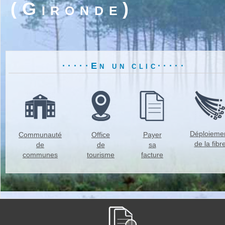
(Gironde)
·····En un clic·····
Déploieme
Communauté
Office
Payer
de la fibr
de
de
sa
communes
tourisme
facture