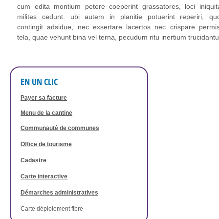
cum edita montium petere coeperint grassatores, loci iniquita
milites cedunt. ubi autem in planitie potuerint reperiri, qu
contingit adsidue, nec exsertare lacertos nec crispare permis
tela, quae vehunt bina vel terna, pecudum ritu inertium trucidantu
EN UN CLIC
Payer sa facture
Menu de la cantine
Communauté de communes
Office de tourisme
Cadastre
Carte interactive
Démarches administratives
Carte déploiement fibre