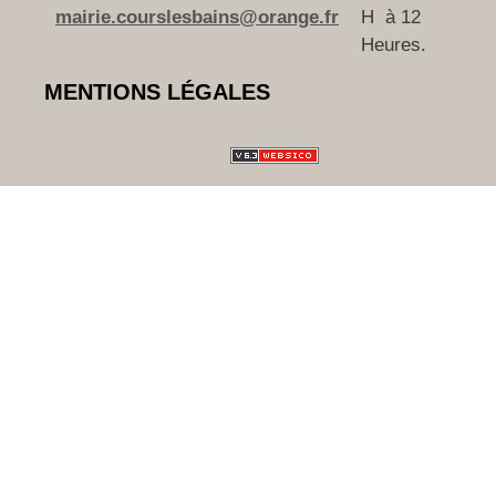
mairie.courslesbains@orange.fr
H à 12
Heures.
MENTIONS LÉGALES