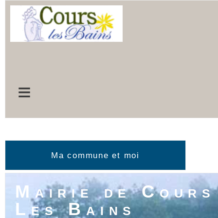
≡
Ma commune et moi
≡
Mairie de Cours
Les Bains