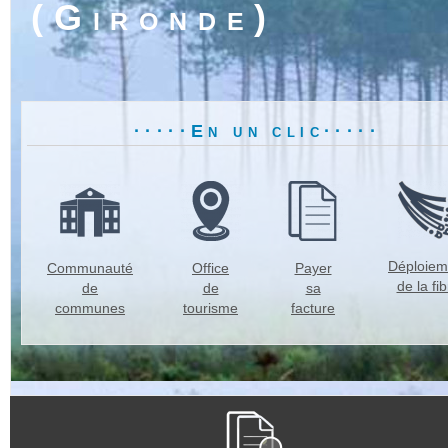
(Gironde)
·····En un clic·····
Déploiem
Communauté
Office
Payer
de la fi
de
de
sa
communes
tourisme
facture